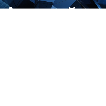
й
Амурски
институт
я
развити
ания
образов