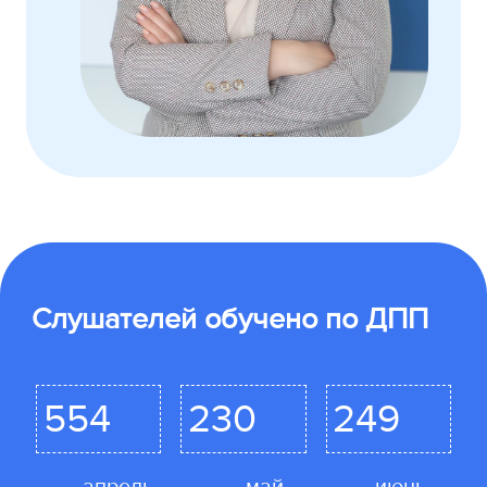
Слушателей обучено по ДПП
554
230
249
апрель
май
июнь