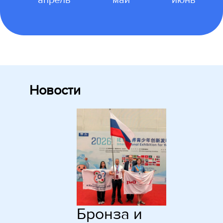
Новости
Бронза и
В амурски