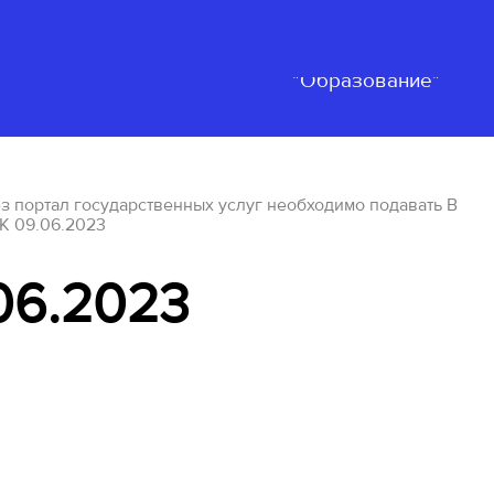
Нацпроект
ьность
События
"Образование"
 портал государственных услуг необходимо подавать В
К 09.06.2023
06.2023