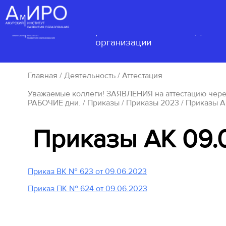
Сведения об
образовательной
Деятел
организации
Главная
/
Деятельность
/
Аттестация
Уважаемые коллеги! ЗАЯВЛЕНИЯ на аттестацию через
РАБОЧИЕ дни.
/
Приказы
/
Приказы 2023
/ Приказы А
Приказы АК 09.
Приказ ВК № 623 от 09.06.2023
Приказ ПК № 624 от 09.06.2023