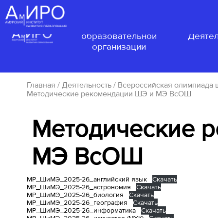
Сведения об
образовательной
Деятел
организации
Главная
/
Деятельность
/
Всероссийская олимпиада 
Методические рекомендации ШЭ и МЭ ВсОШ
Методические 
МЭ ВсОШ
МР_ШиМЭ_2025-26_английский язык
Скачать
МР_ШиМЭ_2025-26_астрономия
Скачать
МР_ШиМЭ_2025-26_биология
Скачать
МР_ШиМЭ_2025-26_география
Скачать
МР_ШиМЭ_2025-26_информатика
Скачать