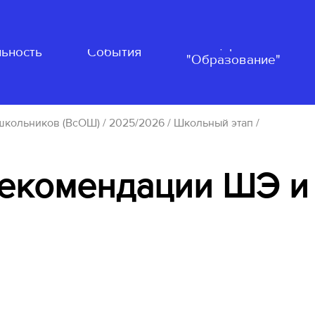
Нацпроект
ьность
События
"Образование"
школьников (ВсОШ)
/
2025/2026
/
Школьный этап
/
рекомендации ШЭ и