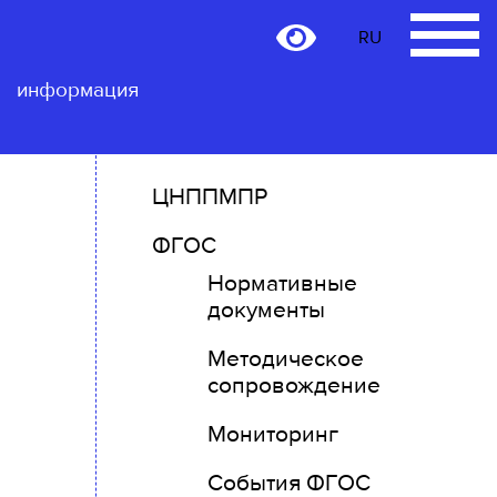
RU
RU
Контактная
информация
ЦНППМПР
ФГОС
Нормативные
документы
Методическое
сопровождение
Мониторинг
События ФГОС