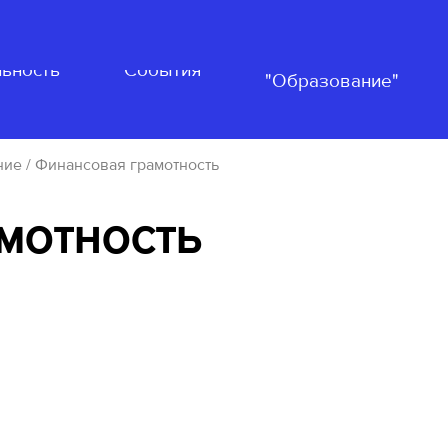
Нацпроект
ьность
События
"Образование"
ние
/ Финансовая грамотность
мотность