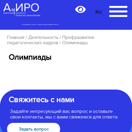
RU
RU
Главная
/
Деятельность
/
Профразвитие
педагогических кадров
/ Олимпиады
Олимпиады
Свяжитесь с нами
Задайте интресующий вас вопрос и оставьте
свои контакты, мы с вами свяжемся для ответа
Задать вопрос