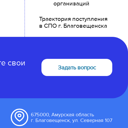
организаций
Траектория поступления
в СПО г. Благовещенска
те свои
Задать вопрос
675000, Амурская область
г. Благовещенск, ул. Северная 107