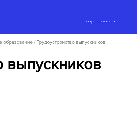
Нацпроект
ьность
События
"Образование"
е образование
/ Трудоустройство выпускников
о выпускников