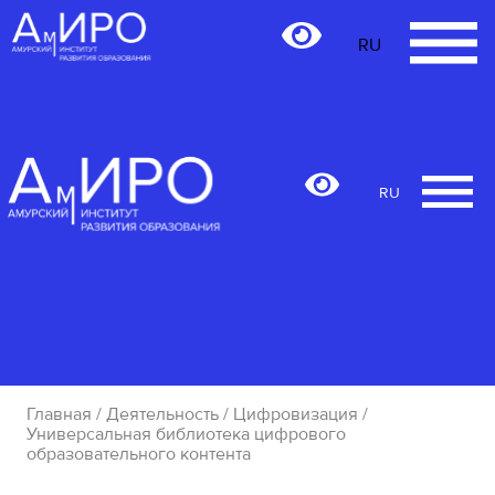
RU
RU
Главная
/
Деятельность
/
Цифровизация
/
Универсальная библиотека цифрового
образовательного контента