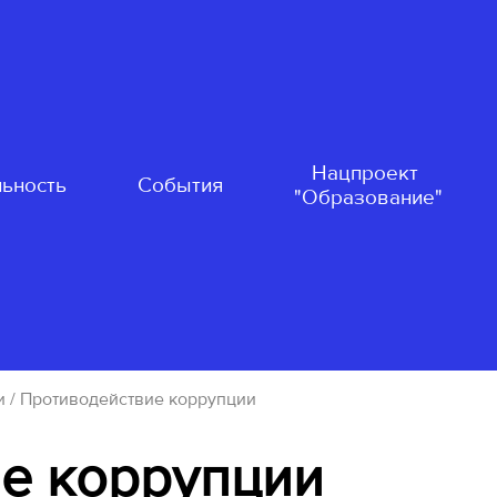
Нацпроект
ьность
События
"Образование"
и
/ Противодействие коррупции
е коррупции