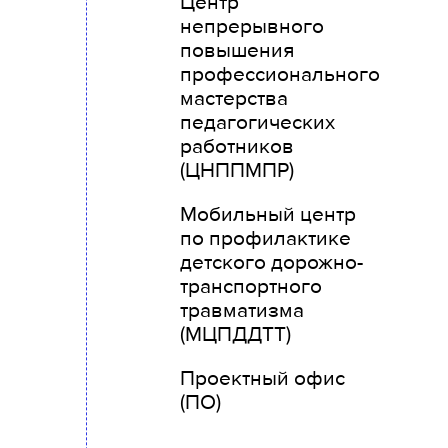
Центр
непрерывного
повышения
профессионального
мастерства
педагогических
работников
(ЦНППМПР)
Мобильный центр
по профилактике
детского дорожно-
транспортного
травматизма
(МЦПДДТТ)
Проектный офис
(ПО)