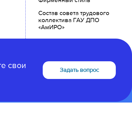
Фирменный стиль
Состав совета трудового
коллектива ГАУ ДПО
«АмИРО»
те свои
Задать вопрос
675000, Амурская область
г. Благовещенск, ул. Северная 107