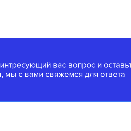
 интресующий вас вопрос и оставь
, мы с вами свяжемся для ответа
8(4162)22-62-62
8(4162)20-49-04