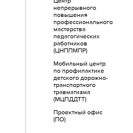
Центр
непрерывного
повышения
профессионального
мастерства
педагогических
работников
(ЦНППМПР)
Мобильный центр
по профилактике
детского дорожно-
транспортного
травматизма
(МЦПДДТТ)
Проектный офис
(ПО)