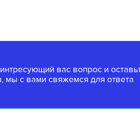
 интресующий вас вопрос и оставь
, мы с вами свяжемся для ответа
8(4162)22-62-62
8(4162)20-49-04