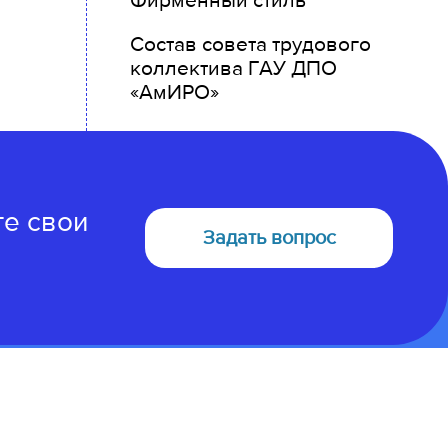
Фирменный стиль
Состав совета трудового
коллектива ГАУ ДПО
«АмИРО»
те свои
Задать вопрос
675000, Амурская область
г. Благовещенск, ул. Северная 107