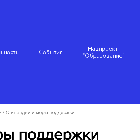
Нацпроект
ьность
События
"Образование"
и
/ Стипендии и меры поддержки
ры поддержки