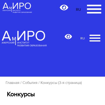
RU
RU
Главная
/
События
/ Конкурсы (3-я страница)
Конкурсы