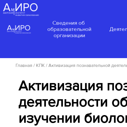
Сведения об
образовательной
Деятел
организации
Главная
/
КПК
/ Активизация познавательной деятел
Активизация по
деятельности о
изучении биоло