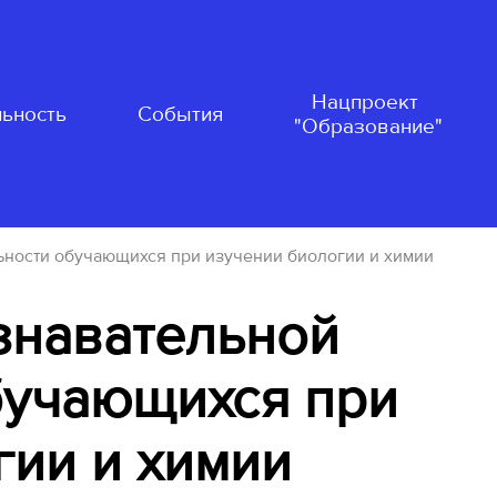
Нацпроект
ьность
События
"Образование"
ьности обучающихся при изучении биологии и химии
знавательной
бучающихся при
гии и химии