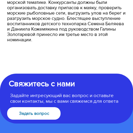
морской тематике. Конкурсанты должны были
организовать доставку припасов к маяку, проверить
морские рыболовные сети, выгрузить улов на берег и
разгрузить морское судно. Блестящее выступление
воспитанников детского технопарка Семена Беляева
и Даниила Кожемякина под руководством Галины
Золотаревой принесло им третье место в этой
номинации.
Свяжитесь с нами
Задайте интресующий вас вопрос и оставьте
свои контакты, мы с вами свяжемся для ответа
Задать вопрос