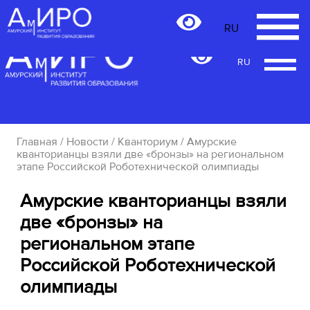
RU
RU
Главная
/
Новости
/
Кванториум
/ Амурские
кванторианцы взяли две «бронзы» на региональном
этапе Российской Роботехнической олимпиады
Амурские кванторианцы взяли
две «бронзы» на
региональном этапе
Российской Роботехнической
олимпиады