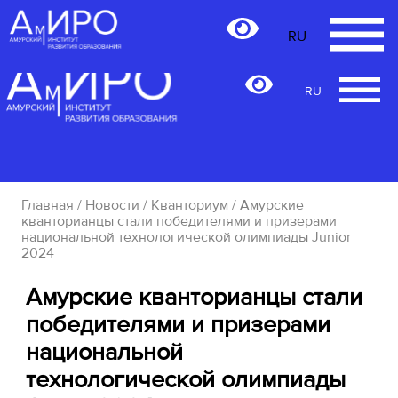
RU
RU
Главная
/
Новости
/
Кванториум
/ Амурские
кванторианцы стали победителями и призерами
национальной технологической олимпиады Junior
2024
Амурские кванторианцы стали
победителями и призерами
национальной
технологической олимпиады