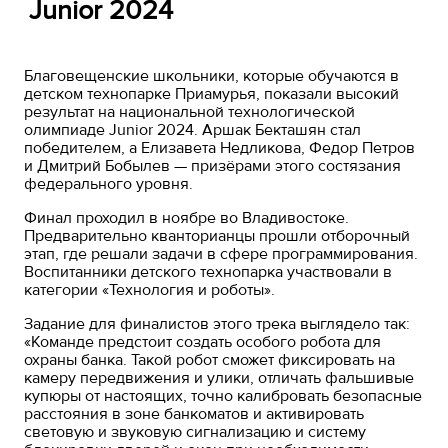
Junior 2024
Благовещенские школьники, которые обучаются в
детском технопарке Приамурья, показали высокий
результат на национальной технологической
олимпиаде Junior 2024. Аршак Бекташян стал
победителем, а Елизавета Недликова, Федор Петров
и Дмитрий Бобылев — призёрами этого состязания
федерального уровня.
Финал проходил в ноябре во Владивостоке.
Предварительно кванторианцы прошли отборочный
этап, где решали задачи в сфере программирования.
Воспитанники детского технопарка участвовали в
категории «Технология и роботы».
Задание для финалистов этого трека выглядело так:
«Команде предстоит создать особого робота для
охраны банка. Такой робот сможет фиксировать на
камеру передвижения и улики, отличать фальшивые
купюры от настоящих, точно калибровать безопасные
расстояния в зоне банкоматов и активировать
световую и звуковую сигнализацию и систему