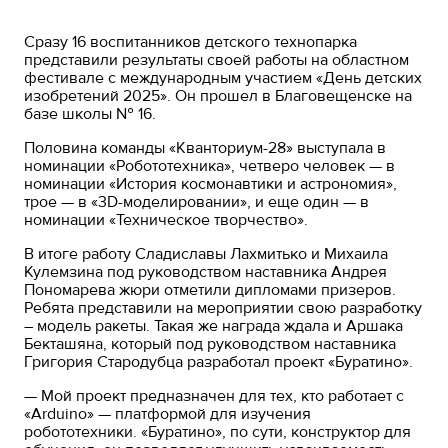
Сразу 16 воспитанников детского технопарка
представили результаты своей работы на областном
фестивале с международным участием «День детских
изобретений 2025». Он прошел в Благовещенске на
базе школы № 16.
Половина команды «Кванториум-28» выступала в
номинации «Робототехника», четверо человек — в
номинации «История космонавтики и астрономия»,
трое — в «3D-моделировании», и еще один — в
номинации «Техническое творчество».
В итоге работу Сладиславы Лахмитько и Михаила
Кулемзина под руководством наставника Андрея
Пономарева жюри отметили дипломами призеров.
Ребята представили на мероприятии свою разработку
– модель ракеты. Такая же награда ждала и Аршака
Бекташяна, который под руководством наставника
Григория Стародубца разработал проект «Буратино».
— Мой проект предназначен для тех, кто работает с
«Arduino» — платформой для изучения
робототехники. «Буратино», по сути, конструктор для