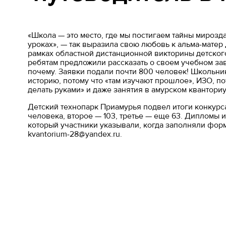
«Школа — это место, где мы постигаем тайны мироздан
уроках», — так выразила свою любовь к альма-матер
рамках областной дистанционной викторины детског
ребятам предложили рассказать о своем учебном зав
почему. Заявки подали почти 800 человек! Школьники
историю, потому что «там изучают прошлое», ИЗО, по
делать руками» и даже занятия в амурском квантори
Детский технопарк Приамурья подвел итоги конкурса
человека, второе — 103, третье — еще 63. Дипломы 
который участники указывали, когда заполняли форм
kvantorium-28@yandex.ru.