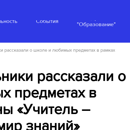
Нацпроект
ьность
События
"Образование"
и рассказали о школе и любимых предметах в рамках
ники рассказали о
х предметах в
ны «Учитель –
мир знаний»