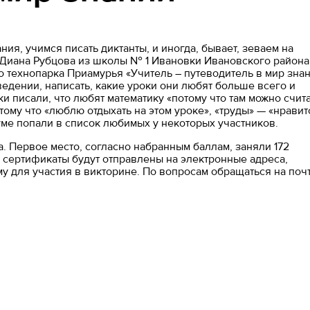
ия, учимся писать диктанты, и иногда, бывает, зеваем на
 Диана Рубцова из школы № 1 Ивановки Ивановского района
о технопарка Приамурья «Учитель – путеводитель в мир зна
едении, написать, какие уроки они любят больше всего и
 писали, что любят математику «потому что там можно счита
тому что «люблю отдыхать на этом уроке», «труды» — «нравит
уме попали в список любимых у некоторых участников.
. Первое место, согласно набранным баллам, заняли 172
и сертификаты будут отправлены на электронные адреса,
у для участия в викторине. По вопросам обращаться на поч