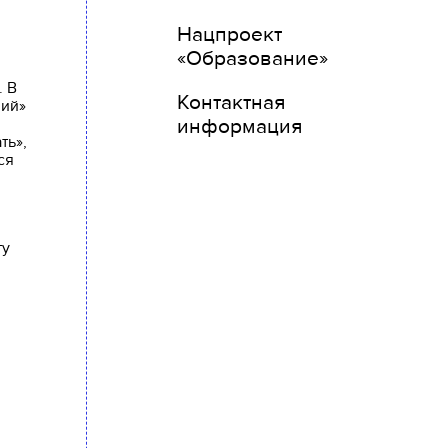
Нацпроект
«Образование»
. В
Контактная
ний»
информация
ть»,
ся
ту