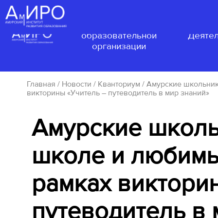
Сведения об
образовательной
Деятел
организации
Главная
/
Новости
/
Кванториум
/ Амурские школьник
викторины «Учитель – путеводитель в мир знаний»
Амурские школь
школе и любимы
рамках виктори
путеводитель в 