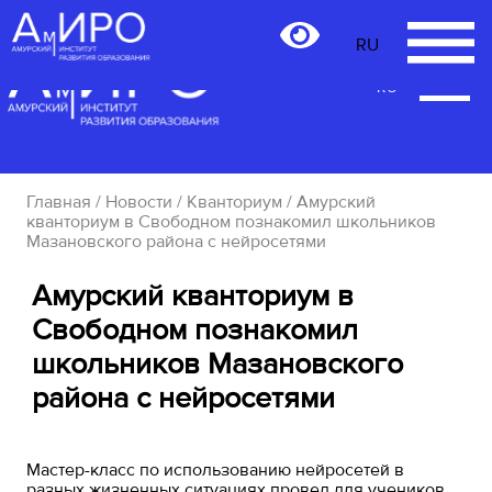
RU
RU
Главная
/
Новости
/
Кванториум
/ Амурский
кванториум в Свободном познакомил школьников
Мазановского района с нейросетями
Амурский кванториум в
Свободном познакомил
школьников Мазановского
района с нейросетями
Мастер-класс по использованию нейросетей в
разных жизненных ситуациях провел для учеников