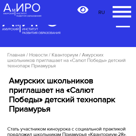
RU
RU
Главная
/
Новости
/
Кванториум
/ Амурских
школьников приглашает на «Салют Победы» детский
технопарк Приамурья
Амурских школьников
приглашает на «Салют
Победы» детский технопарк
Приамурья
Стать участником киноурока с социальной практикой
предложил школьникам Приамурья «Кванториум-28».