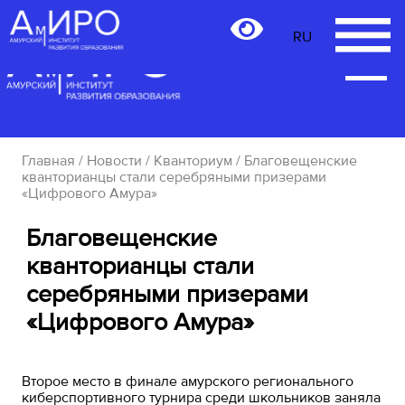
RU
RU
Главная
/
Новости
/
Кванториум
/ Благовещенские
кванторианцы стали серебряными призерами
«Цифрового Амура»
Благовещенские
кванторианцы стали
серебряными призерами
«Цифрового Амура»
Второе место в финале амурского регионального
киберспортивного турнира среди школьников заняла