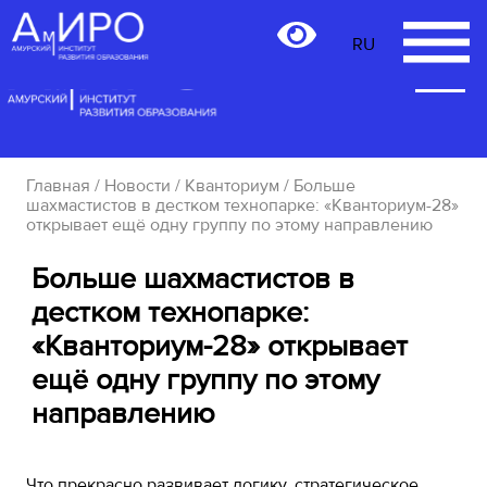
RU
RU
Главная
/
Новости
/
Кванториум
/ Больше
шахмастистов в дестком технопарке: «Кванториум-28»
открывает ещё одну группу по этому направлению
Больше шахмастистов в
дестком технопарке:
«Кванториум-28» открывает
ещё одну группу по этому
направлению
Что прекрасно развивает логику, стратегическое