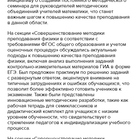
инициативу о создании постоянного методического
семинара для руководителей методических
объединений учителей математики, что станет
важным шагом к повышению качества преподавания
в данной области.
На секции «Совершенствование методики
преподавания физики в соответствии с
требованиями ФГОС общего образования и учетом
оценочных процедур» обсуждались актуальные
подходы к повышению качества преподавания
физики, включая анализ выполнения заданий
контрольно-измерительных материалов ГИА в форме
ЕГЭ. Был предложен практикум по решению заданий
с развернутым ответом, акцентируя внимание на
типичных затруднениях и ошибках обучающихся, что
позволит более эффективно готовить учеников к
экзаменам. Также были представлены
инновационные методические разработки, такие как
рабочая тетрадь для семиклассников и
дидактический комплект для учащихся с низким
уровнем обученности, что свидетельствует о
стремлении педагогов к индивидуализации учебного
процесса.
На секции «Совершенствование методики