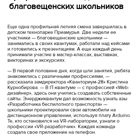
благовещенских школьников
Еще одна профильная летняя смена завершилась в
детском технопарке Приамурья. Две недели ее
участники — благовещенские школьники —
занимались в своих квантумах, работали над кейсами
и готовились к презентациям. А еще каждый день
принимали участие в мастер-классах, выставках,
викторинах и экскурсиях.
— В первой половине дня, когда шли занятия, ребята
знакомились с различными профессиями, —
рассказала замдиректора «Кванториум-28» Кристина
Курнобирова. — В IT-квантуме — с профессией «Web-
дизайнер», здесь они учились создавать собственные
сайты. Энерджиквантум дал возможность узнать азы
«Разработчика беспилотного транспорта» —
школьники проектировали свои автомобили на
дистанционном управлении, используя плату Arduino.
Те, кто остановился на VR-лаборатории, узнали о
профессии «VR-разработчик». Каждая команда
создала свое приложение на телефон.