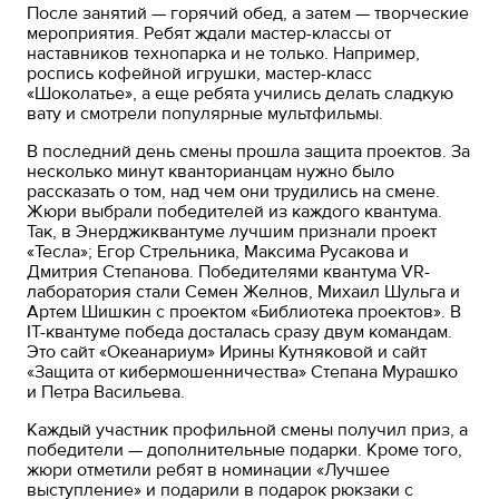
После занятий — горячий обед, а затем — творческие
мероприятия. Ребят ждали мастер-классы от
наставников технопарка и не только. Например,
роспись кофейной игрушки, мастер-класс
«Шоколатье», а еще ребята учились делать сладкую
вату и смотрели популярные мультфильмы.
В последний день смены прошла защита проектов. За
несколько минут кванторианцам нужно было
рассказать о том, над чем они трудились на смене.
Жюри выбрали победителей из каждого квантума.
Так, в Энерджиквантуме лучшим признали проект
«Тесла»; Егор Стрельника, Максима Русакова и
Дмитрия Степанова. Победителями квантума VR-
лаборатория стали Семен Желнов, Михаил Шульга и
Артем Шишкин с проектом «Библиотека проектов». В
IT-квантуме победа досталась сразу двум командам.
Это сайт «Океанариум» Ирины Кутняковой и сайт
«Защита от кибермошенничества» Степана Мурашко
и Петра Васильева.
Каждый участник профильной смены получил приз, а
победители — дополнительные подарки. Кроме того,
жюри отметили ребят в номинации «Лучшее
выступление» и подарили в подарок рюкзаки с