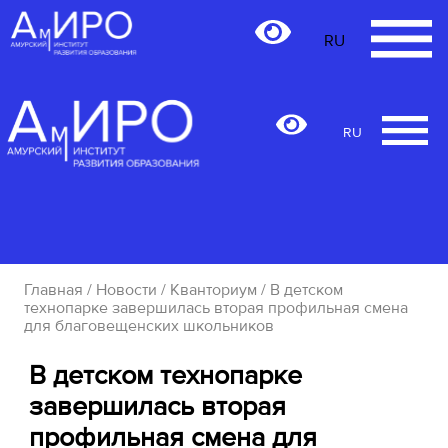
RU
RU
Главная
/
Новости
/
Кванториум
/ В детском
технопарке завершилась вторая профильная смена
для благовещенских школьников
В детском технопарке
завершилась вторая
профильная смена для