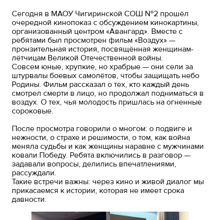
Сегодня в МАОУ Чигиринской СОШ №2 прошёл
очередной кинопоказ с обсуждением кинокартины,
организованный центром «Авангард». Вместе с
ребятами был просмотрен фильм «Воздух» —
пронзительная история, посвящённая женщинам-
лётчицам Великой Отечественной войны.
Совсем юные, хрупкие, но храбрые — они сели за
штурвалы боевых самолётов, чтобы защищать небо
Родины. Фильм рассказал о тех, кто каждый день
смотрел смерти в лицо, но продолжал подниматься в
воздух. О тех, чья молодость пришлась на огненные
сороковые.
После просмотра говорили о многом: о подвиге и
нежности, о страхе и решимости, о том, как война
меняла судьбы и как женщины наравне с мужчинами
ковали Победу. Ребята включились в разговор —
задавали вопросы, делились впечатлениями,
рассуждали.
Такие встречи важны: через кино и живой диалог мы
прикасаемся к истории, которая не имеет срока
давности.