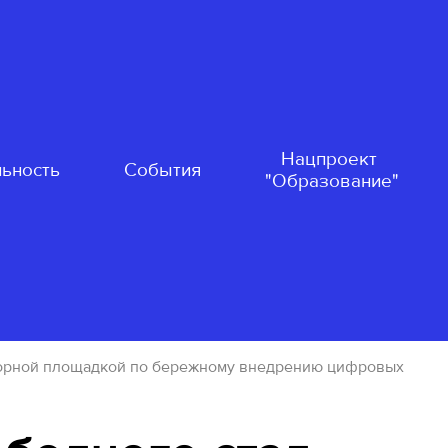
Нацпроект
ьность
События
"Образование"
опорной площадкой по бережному внедрению цифровых