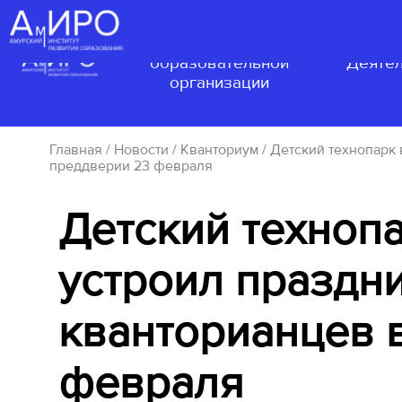
Сведения об
образовательной
Деятел
организации
Главная
/
Новости
/
Кванториум
/ Детский технопарк
преддверии 23 февраля
Детский техноп
устроил праздни
кванторианцев 
февраля