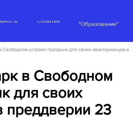
Нацпроект
ьность
События
"Образование"
 в Свободном устроил праздник для своих кванторианцев в
арк в Свободном
к для своих
в преддверии 23