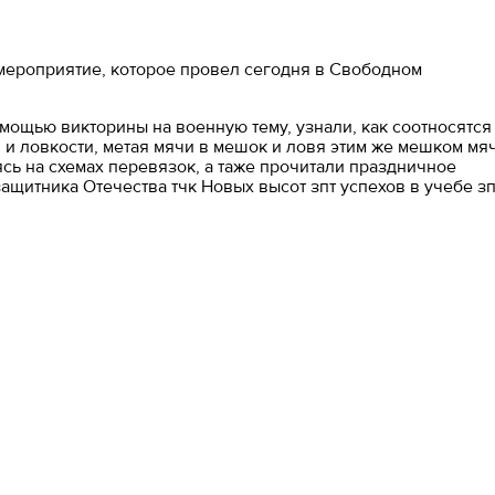
 мероприятие, которое провел сегодня в Свободном
мощью викторины на военную тему, узнали, как соотносятся
 и ловкости, метая мячи в мешок и ловя этим же мешком мяч
сь на схемах перевязок, а таже прочитали праздничное
щитника Отечества тчк Новых высот зпт успехов в учебе зп