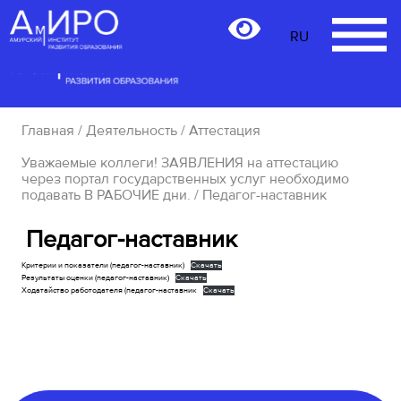
RU
RU
Главная
/
Деятельность
/
Аттестация
Уважаемые коллеги! ЗАЯВЛЕНИЯ на аттестацию
через портал государственных услуг необходимо
подавать В РАБОЧИЕ дни.
/ Педагог-наставник
Педагог-наставник
Критерии и показатели (педагог-наставник)
Скачать
Результаты оценки (педагог-наставник)
Скачать
Ходатайство работодателя (педагог-наставник
Скачать