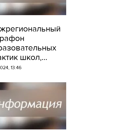
жрегиональный
рафон
разовательных
актик школ,
астников
2024, 13:46
оекта «Школа
нпросвещения
ссии»