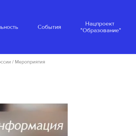
Нацпроект
ьность
События
"Образование"
оссии
/ Мероприятия