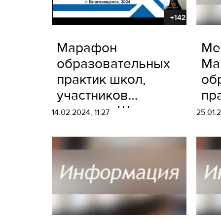
Марафон
Ме
образовательных
Ма
практик школ,
об
участников
пр
проекта «Школа
уч
14.02.2024, 11:27
25.01.
Минпросвещения
пр
России»
Ми
Ро