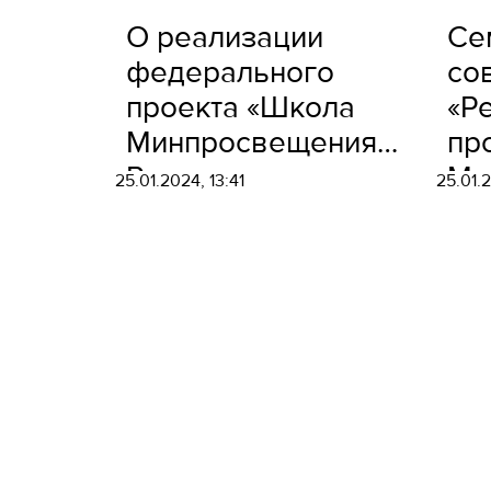
О реализации
Се
федерального
со
проекта «Школа
«Р
Минпросвещения
пр
России» в
Ми
25.01.2024, 13:41
25.01.
муниципальных
Ро
органах
Ам
управления
ре
образования
са
об
ор
20
на