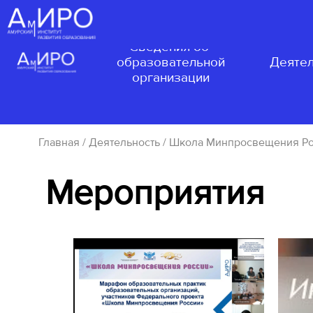
Сведения об
образовательной
Деятел
организации
Главная
/
Деятельность
/
Школа Минпросвещения Р
Мероприятия