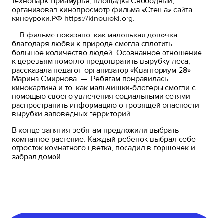
технопарк Приамурья, площадка Свободный,
организовал кинопросмотр фильма «Стеша» сайта
киноуроки.РФ
https://kinouroki.org
.
— В фильме показано, как маленькая девочка
благодаря любви к природе смогла сплотить
большое количество людей. Осознанное отношение
к деревьям помогло предотвратить вырубку леса, —
рассказала педагог-организатор «Кванториум-28»
Марина Смирнова. — Ребятам понравилась
кинокартина и то, как мальчишки-блогеры смогли с
помощью своего увлечения социальными сетями
распространить информацию о грозящей опасности
вырубки заповедных территорий.
В конце занятия ребятам предложили выбрать
комнатное растение. Каждый ребенок выбрал себе
отросток комнатного цветка, посадил в горшочек и
забрал домой.