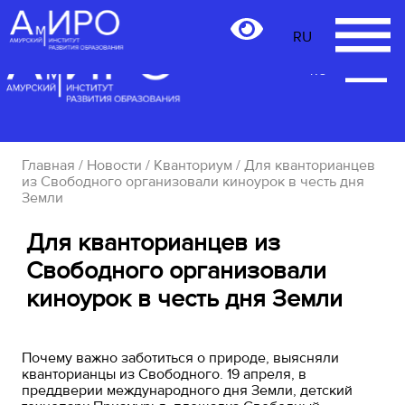
RU
RU
Главная
/
Новости
/
Кванториум
/ Для кванторианцев
из Свободного организовали киноурок в честь дня
Земли
Для кванторианцев из
Свободного организовали
киноурок в честь дня Земли
Почему важно заботиться о природе, выясняли
кванторианцы из Свободного. 19 апреля, в
преддверии международного дня Земли, детский