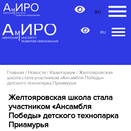
RU
RU
Главная
/
Новости
/
Кванториум
/ Желтояровская
школа стала участником «Ансамбля Победы»
детского технопарка Приамурья
Желтояровская школа стала
участником «Ансамбля
Победы» детского технопарка
Приамурья