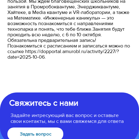
пользой. Мы ждем благовещенских школьников на
занятия в Промробоквантуме, Энерджиквантуме,
Хайтеке, в Media квантуме и VR-лаборатории, а также
на Математике. «Инженерные каникулы» — это
возможность познакомиться с направлениями
технопарка и понять, что тебе ближе.Занятия будут
проходить всю неделю, с 6 по 10 октября.
Обязательна предварительная запись!
Познакомиться с расписанием и записаться можно по
ссылке https://dopportal.amurobl.ru/activity/2227/?
date=2025-10-06.
Свяжитесь с нами
Задайте интресующий вас вопрос и оставьте
свои контакты, мы с вами свяжемся для ответа
Задать вопрос