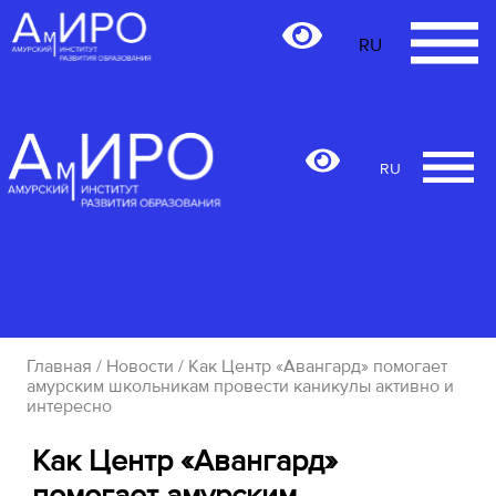
RU
RU
Главная
/
Новости
/ Как Центр «Авангард» помогает
амурским школьникам провести каникулы активно и
интересно
Как Центр «Авангард»
помогает амурским