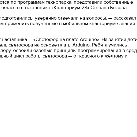
ются по программам технопарка, представили собственные
р-класса от наставника «Кванториум-28» Степана Бызова.
подготовились, уверенно отвечали на вопросы, — рассказал
кам применить полученные в мобильном кванториуме знания 
 наставника — «Светофор на плате Arduino». На занятии дет
ь светофора на основе платы Arduino. Ребята учились
ллеру, освоили базовые принципы программирования в сре
льный цикл работы светофора — от красного к жёлтому и