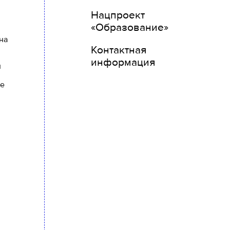
Нацпроект
«Образование»
на
Контактная
информация
и
де