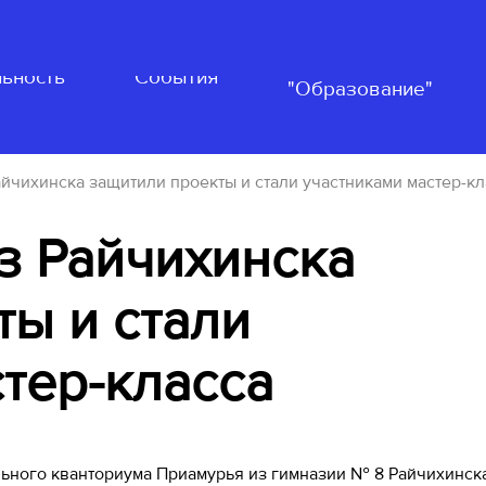
Нацпроект
ьность
События
"Образование"
йчихинска защитили проекты и стали участниками мастер-кл
з Райчихинска
ты и стали
тер-класса
ьного кванториума Приамурья из гимназии № 8 Райчихинска