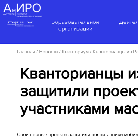
Сведения об
образовательной
Деятел
организации
Главная
/
Новости
/
Кванториум
/ Кванторианцы из Ра
Кванторианцы и
защитили проек
участниками мас
Свои первые проекты защитили воспитанники мобил