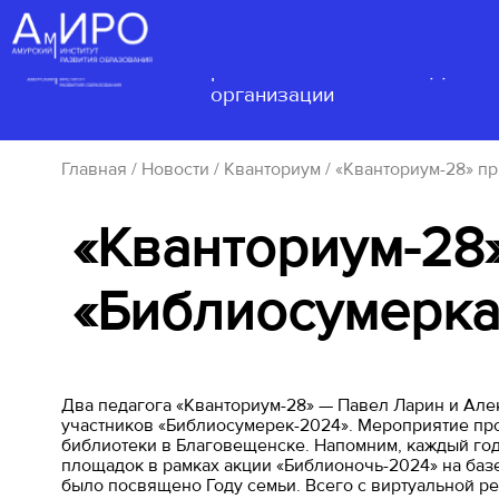
Сведения об
образовательной
Деятел
организации
Главная
/
Новости
/
Кванториум
/ «Кванториум-28» п
«Кванториум-28»
«Библиосумерка
Два педагога «Кванториум-28» — Павел Ларин и Але
участников «Библиосумерек-2024». Мероприятие пр
библиотеки в Благовещенске. Напомним, каждый год
площадок в рамках акции «Библионочь-2024» на базе
было посвящено Году семьи. Всего с виртуальной р