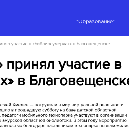
Нацпроект
ьность
События
"Образование"
ринял участие в «Библиосумерках» в Благовещенске
 принял участие в
х» в Благовещенск
кскей Хмелев — погружали в мир виртуальной реальности
ошло в прошедшую субботу на базе детской областной
 педагоги мобильного технопарка участвуют в организации
 амурской областной библиотеки. В этом году мероприятие
еальностью благодаря наставникам технопарка познакомили