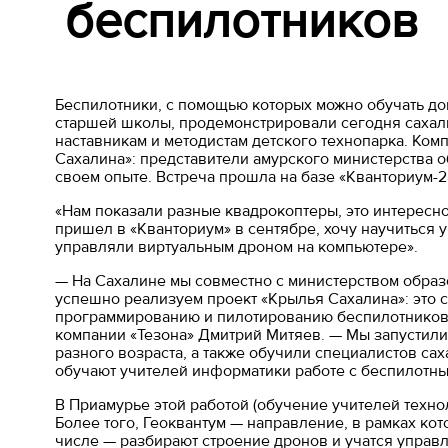
беспилотников
Беспилотники, с помощью которых можно обучать до
старшей школы, продемонстрировали сегодня сахал
наставникам и методистам детского технопарка. Ком
Сахалина»: представители амурского министерства 
своем опыте. Встреча прошла на базе «Кванториум-2
«Нам показали разные квадрокоптеры, это интересно
пришел в «Кванториум» в сентябре, хочу научиться 
управляли виртуальным дроном на компьютере».
— На Сахалине мы совместно с министерством обра
успешно реализуем проект «Крылья Сахалина»: это 
программированию и пилотированию беспилотников 
компании «Тезона» Дмитрий Митяев. — Мы запустил
разного возраста, а также обучили специалистов са
обучают учителей информатики работе с беспилотны
В Приамурье этой работой (обучение учителей техно
Более того, Геоквантум — направление, в рамках к
числе — разбирают строение дронов и учатся управля