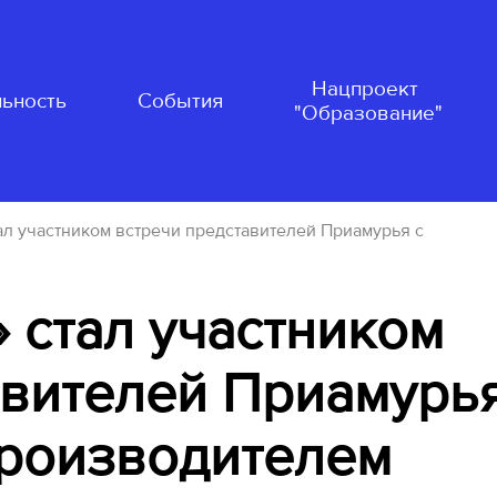
Нацпроект
ьность
События
"Образование"
ал участником встречи представителей Приамурья с
 стал участником
авителей Приамурь
производителем