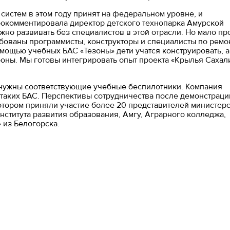
систем в этом году принят на федеральном уровне, и
прокомментировала директор детского технопарка Амурской
но развивать без специалистов в этой отрасли. Но мало пр
ебованы программисты, конструкторы и специалисты по ремо
мощью учебных БАС «Тезоны» дети учатся конструировать, а
роны. Мы готовы интегрировать опыт проекта «Крылья Сахал
 нужны соответствующие учебные беспилотники. Компания
 таких БАС. Перспективы сотрудничества после демонстраци
отором приняли участие более 20 представителей министерс
нститута развития образования, Амгу, Аграрного колледжа,
 из Белогорска.