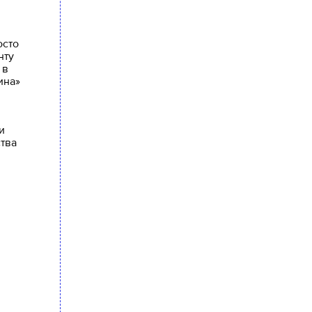
осто
нту
 в
ина»
и
тва