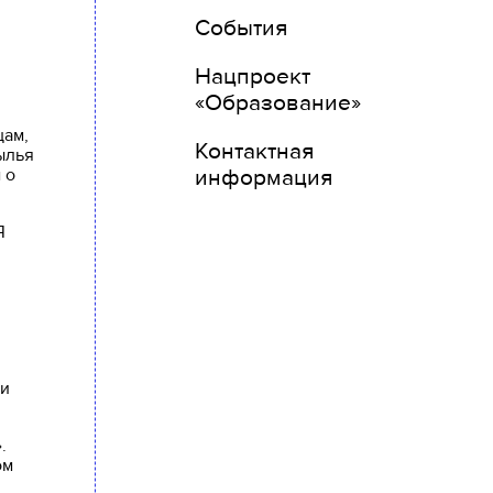
События
Нацпроект
«Образование»
цам,
Контактная
ылья
 о
информация
Я
ни
.
ом