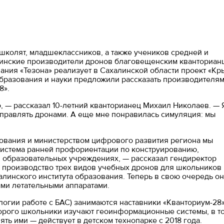
школят, младшеклассников, а также учеников средней и
инские производители дронов благовещенским кванториан
пания «Тезона» реализует в Сахалинской области проект «Кр
образования и науки предложили рассказать производителям
8».
, — рассказал 10-летний кванторианец Михаил Николаев. — 
управлять дронами. А еще мне понравилась симуляция: мы
зования и министерством цифрового развития региона мы
система ранней профориентации по конструированию,
образовательных учреждениях, — рассказал гендиректор
и производство трех видов учебных дронов для школьников
халинского института образования. Теперь в свою очередь о
ми летательными аппаратами.
логии работе с БАС) занимаются наставники «Кванториум-28»
оторого школьники изучают геоинформационные системы, в т
ть ими — действует в детском технопарке с 2018 года.