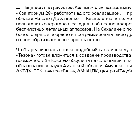
— Нацпроект по развитию беспилотных летательных 
«Кванториум-28» работает над его реализацией, — 
области Наталья Домашенко. — Беспилотию невозмож
подготовить операторов: сегодня в обществе востр
беспилотных летальных аппаратов. На Сахалине с по
более старшем возрасте и программировать такие д
в свое образовательное пространство.
Чтобы реализовать проект, подобный сахалинскому,
«Тезона» готова вложиться в создание производства
возможностей «Тезоны» обсудили на совещании, в к
образования и науки Амурской области, Амурского и
АКТДХ, БПК, центра «Вега», АМФЦПК, центра «IT-куб»