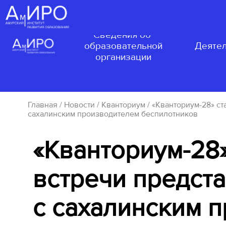
Сведения об
образовательной
Деятел
организации
Главная
/
Новости
/
Кванториум
/ «Кванториум-28» ст
сахалинским производителем беспилотников
«Кванториум-28»
встречи предст
с сахалинским 