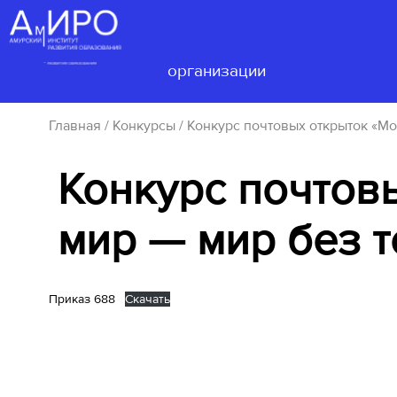
Сведения об
образовательной
Деятел
организации
Главная
/
Конкурсы
/ Конкурс почтовых открыток «Мо
Конкурс почтов
мир — мир без 
Приказ 688
Скачать