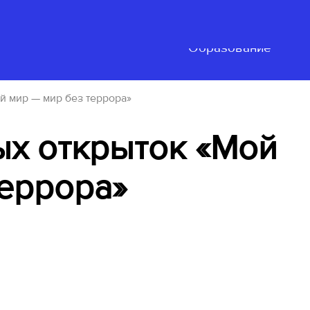
Нацпроект
ьность
События
"Образование"
й мир — мир без террора»
ых открыток «Мой
террора»