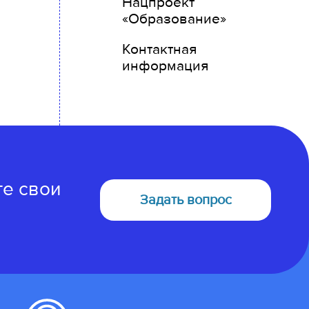
Нацпроект
«Образование»
Контактная
информация
те свои
Задать вопрос