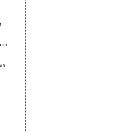
и
ога.
кий