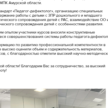
МПК Амурской области.
тандарт «Педагог-дефектолог», организацию специальных
ержание работы с детьми с ЗПР дошкольного и младшего
гического сопровождения детей с РАС, взаимодействие ОО 
ческого сопровождения детей с особенностями развития.
им опытом участники курсов вносили конструктивные
ся совершенствования системы работы педагога-дефектол
формацию по развитию профессиональной компетентности в
е высоко оценили объём и содержательность материалов,
сов, с благодарностью отметили высокий научно-методичес
й области! Благодарим Вас за сотрудничество, за высокий
оту!