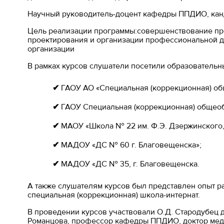
Научный руководитель-доцент кафедры ППДИО, канд
Цель реализации программы:совершенствование пр
проектирования и организации профессиональной д
организации
В рамках курсов слушатели посетили образовательн
✔
ГАОУ АО «Специальная (коррекционная) общ
✔
ГАОУ Специальная (коррекционная) общеоб
✔
МАОУ «Школа № 22 им. Ф.Э. Дзержинского, 
✔
МАДОУ «ДС № 60 г. Благовещенска»;
✔
МАДОУ «ДС № 35, г. Благовещенска.
А также слушателям курсов был представлен опыт 
специальная (коррекционная) школа-интернат.
В проведении курсов участвовали О.Д. Стародубец 
Романцова, профессор кафедры ППДИО, доктор медиц