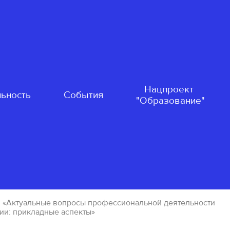
Нацпроект
ьность
События
"Образование"
 «Актуальные вопросы профессиональной деятельности
ии: прикладные аспекты»