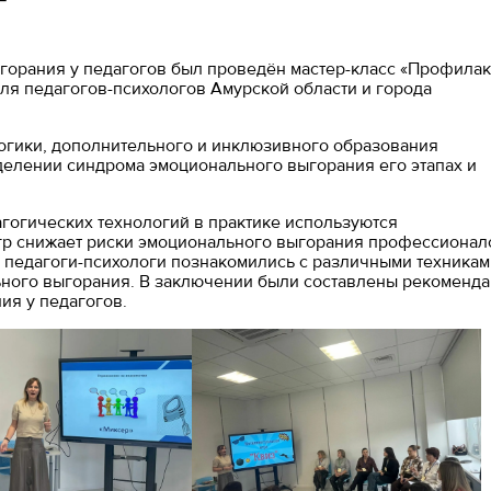
горания у педагогов был проведён мастер-класс «Профилак
ля педагогов-психологов Амурской области и города
огики, дополнительного и инклюзивного образования
делении синдрома эмоционального выгорания его этапах и
агогических технологий в практике используются
игр снижает риски эмоционального выгорания профессионал
е педагоги-психологи познакомились с различными техникам
ного выгорания. В заключении были составлены рекоменд
ия у педагогов.