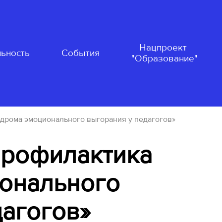
Нацпроект
ьность
События
"Образование"
ндрома эмоционального выгорания у педагогов»
Профилактика
онального
дагогов»