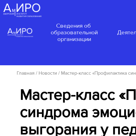
Сведения об
образовательной
Деятел
организации
Главная
/
Новости
/ Мастер-класс «Профилактика си
Мастер-класс «
синдрома эмоци
выгорания у пе