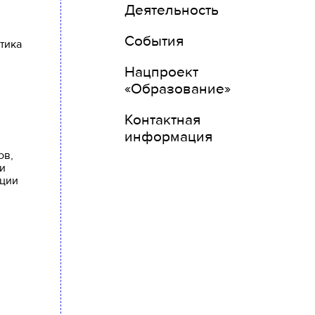
Деятельность
События
тика
Нацпроект
«Образование»
Контактная
информация
ов,
и
ации