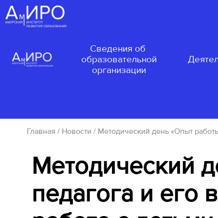
Сведения об
образовательной
Деятел
организации
Главная
/
Новости
/ Методический день «Опыт работы
Методический д
педагога и его 