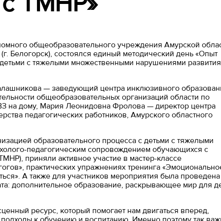
 с ТМНР»
тономного общеобразовательного учреждения Амурской обла
г. Белогорск), состоялся единый методический день «Опыт
 с детьми с тяжелыми множественными нарушениями развития
Калашникова — заведующий центра инклюзивного образован
ельности общеобразовательных организаций области по
ВЗ на дому, Мария Леонидовна Фролова — директор центра
ства педагогических работников, Амурского областного
низацией образовательного процесса с детьми с тяжелыми
ихолого-педагогическим сопровождением обучающихся с
НР), приняли активное участие в мастер-классе
агогов», практических упражнениях тренинга «Эмоционально
иться». А также для участников мероприятия была проведена
ата: дополнительное образование, раскрывающее мир для д
сценный ресурс, который помогает нам двигаться вперед,
 подходы к обучению и воспитанию. Именно поэтому так важ