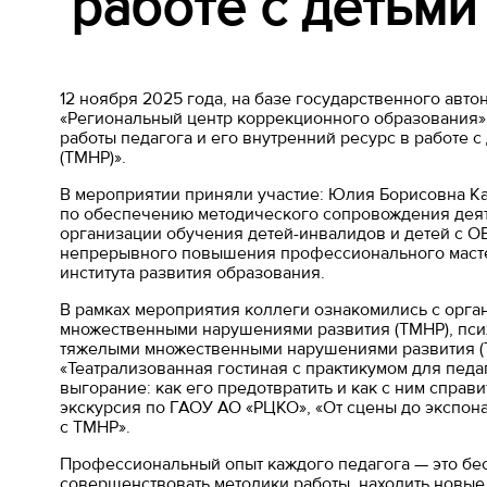
работе с детьми
12 ноября 2025 года, на базе государственного ав
«Региональный центр коррекционного образования» (
работы педагога и его внутренний ресурс в работе
(ТМНР)».
В мероприятии приняли участие: Юлия Борисовна 
по обеспечению методического сопровождения деят
организации обучения детей-инвалидов и детей с О
непрерывного повышения профессионального мастер
института развития образования.
В рамках мероприятия коллеги ознакомились с орга
множественными нарушениями развития (ТМНР), пс
тяжелыми множественными нарушениями развития (ТМ
«Театрализованная гостиная с практикумом для пед
выгорание: как его предотвратить и как с ним справ
экскурсия по ГАОУ АО «РЦКО», «От сцены до экспон
с ТМНР».
Профессиональный опыт
каждого педагога — это бе
совершенствовать методики работы, находить новые