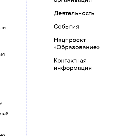
Деятельность
События
сти
Нацпроект
«Образование»
ия
Контактная
информация
е
етей
но