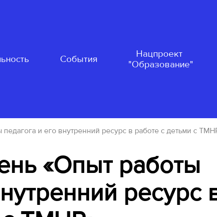
Нацпроект
ьность
События
"Образование"
 педагога и его внутренний ресурс в работе с детьми с ТМН
ень «Опыт работы
внутренний ресурс 