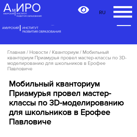
RU
RU
Главная
/
Новости
/
Кванториум
/ Мобильный
кванториум Приамурья провел мастер-классы по 3D-
моделированию для школьников в Ерофее
Павловиче
Мобильный кванториум
Приамурья провел мастер-
классы по 3D-моделированию
для школьников в Ерофее
Павловиче