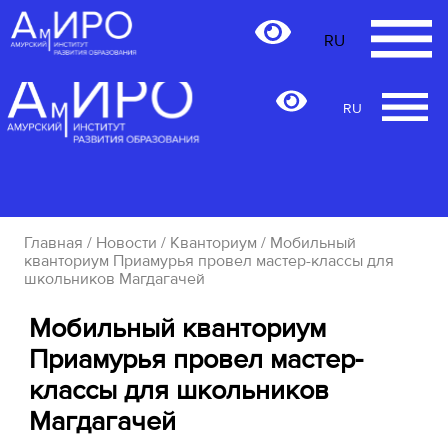
RU
RU
Главная
/
Новости
/
Кванториум
/ Мобильный
кванториум Приамурья провел мастер-классы для
школьников Магдагачей
Мобильный кванториум
Приамурья провел мастер-
классы для школьников
Магдагачей