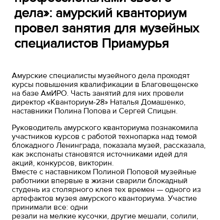
дела»: амурский кванториум
провел занятия для музейных
специалистов Приамурья
Амурские специалисты музейного дела проходят
курсы повышения квалификации в Благовещенске
на базе АмИРО. Часть занятий для них провели
директор «Кванториум-28» Наталья Домашенко,
наставники Полина Попова и Сергей Спицын.
Руководитель амурского кванториума познакомила
участников курсов с работой технопарка над темой
блокадного Ленинграда, показала музей, рассказала,
как экспонаты становятся источниками идей для
акций, конкурсов, викторин.
Вместе с наставником Полиной Поповой музейные
работники впервые в жизни сварили блокадный
студень из столярного клея тех времен — одного из
артефактов музея амурского кванториума. Участие
принимали все: одни
резали на мелкие кусочки, другие мешали, солили,