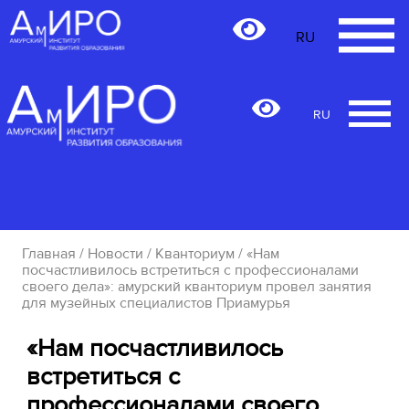
RU
RU
Главная
/
Новости
/
Кванториум
/ «Нам
посчастливилось встретиться с профессионалами
своего дела»: амурский кванториум провел занятия
для музейных специалистов Приамурья
«Нам посчастливилось
встретиться с
профессионалами своего