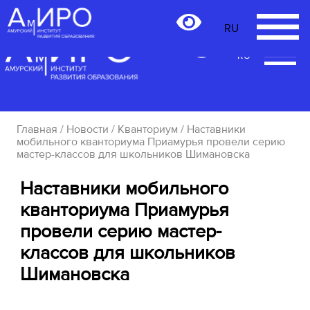
RU
RU
Главная
/
Новости
/
Кванториум
/ Наставники
мобильного кванториума Приамурья провели серию
мастер-классов для школьников Шимановска
Наставники мобильного
кванториума Приамурья
провели серию мастер-
классов для школьников
Шимановска