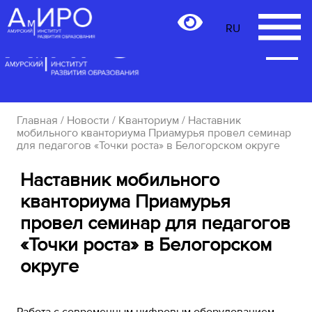
RU
RU
Главная
/
Новости
/
Кванториум
/ Наставник
мобильного кванториума Приамурья провел семинар
для педагогов «Точки роста» в Белогорском округе
Наставник мобильного
кванториума Приамурья
провел семинар для педагогов
«Точки роста» в Белогорском
округе
Работа с современным цифровым оборудованием