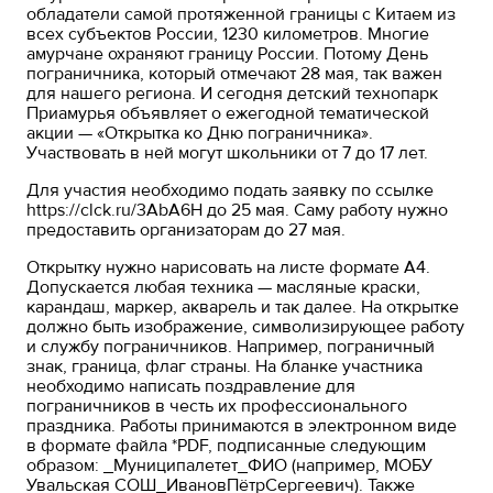
обладатели самой протяженной границы с Китаем из
всех субъектов России, 1230 километров. Многие
амурчане охраняют границу России. Потому День
пограничника, который отмечают 28 мая, так важен
для нашего региона. И сегодня детский технопарк
Приамурья объявляет о ежегодной тематической
акции — «Открытка ко Дню пограничника».
Участвовать в ней могут школьники от 7 до 17 лет.
Для участия необходимо подать заявку по ссылке
https://clck.ru/3AbA6H
до 25 мая. Саму работу нужно
предоставить организаторам до 27 мая.
Открытку нужно нарисовать на листе формате А4.
Допускается любая техника — масляные краски,
карандаш, маркер, акварель и так далее. На открытке
должно быть изображение, символизирующее работу
и службу пограничников. Например, пограничный
знак, граница, флаг страны. На бланке участника
необходимо написать поздравление для
пограничников в честь их профессионального
праздника. Работы принимаются в электронном виде
в формате файла *PDF, подписанные следующим
образом: _Муниципалетет_ФИО (например, МОБУ
Увальская СОШ_ИвановПётрСергеевич). Также