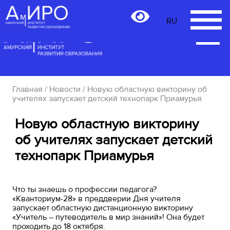
RU
RU
Главная
/
Новости
/ Новую областную викторину об
учителях запускает детский технопарк Приамурья
Новую областную викторину
об учителях запускает детский
технопарк Приамурья
Что ты знаешь о профессии педагога?
«Кванториум-28» в преддверии Дня учителя
запускает областную дистанционную викторину
«Учитель – путеводитель в мир знаний»! Она будет
проходить до 18 октября.