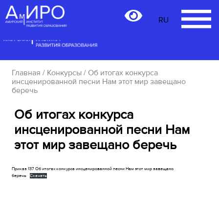
RU
RU
Главная
/
Конкурсы
/ Об итогах конкурса
инсценированной песни Нам этот мир завещано
беречь
Об итогах конкурса
инсценированной песни Нам
этот мир завещано беречь
Приказ 137 Об итогах конкурса инсценированной песни Нам этот мир завещано
беречь
Скачать