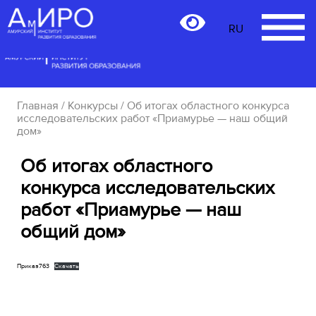
RU
RU
Главная
/
Конкурсы
/ Об итогах областного конкурса
исследовательских работ «Приамурье — наш общий
дом»
Об итогах областного
конкурса исследовательских
работ «Приамурье — наш
общий дом»
Приказ763
Скачать