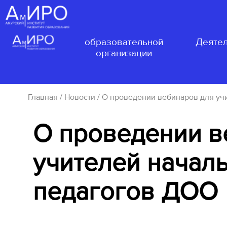
Сведения об
образовательной
Деятел
организации
Главная
/
Новости
/ О проведении вебинаров для уч
О проведении в
учителей началь
педагогов ДОО