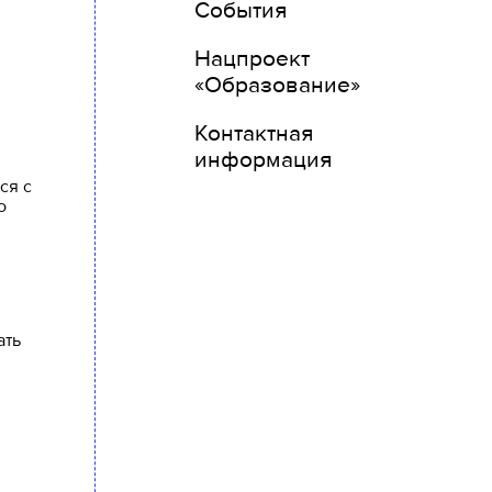
События
Нацпроект
«Образование»
Контактная
информация
ся с
о
ать