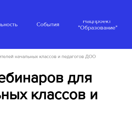
Нацпроект
ьность
События
"Образование"
ителей начальных классов и педагогов ДОО
ебинаров для
ных классов и