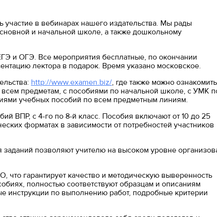
ь участие в вебинарах нашего издательства. Мы рады
сновной и начальной школе, а также дошкольному
ГЭ и ОГЭ. Все мероприятия бесплатные, по окончании
ентацию лектора в подарок. Время указано московское.
ельства:
http://www.examen.biz/
, где также можно ознакомить
всем предметам, с пособиями по начальной школе, с УМК п
ациями учебных пособий по всем предметным линиям.
ий ВПР, с 4-го по 8-й класс. Пособия включают от 10 до 25
еских форматах в зависимости от потребностей участников
я заданий позволяют учителю на высоком уровне организов
, что гарантирует качество и методическую выверенность
собиях, полностью соответствуют образцам и описаниям
ые инструкции по выполнению работ, подробные критерии