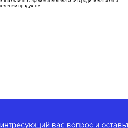
ьства отлично зарекомендовала себя среди педагогов и
ременем продуктом.
 интресующий вас вопрос и оставь