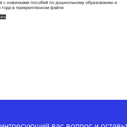
ься с новинками пособий по дошкольному образованию и
 года в прикреплённом файле.
ать
 интресующий вас вопрос и оставь