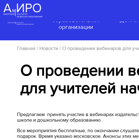
Сведения об
образовательной
Деятел
организации
Главная
/
Новости
/ О проведении вебинаров для уч
О проведении в
для учителей н
Предлагаем принять участие в вебинарах издательс
школе и дошкольному образованию.
Все мероприятия бесплатные, по окончании слушате
подарок. Время указано московское. Анонсы этих ме