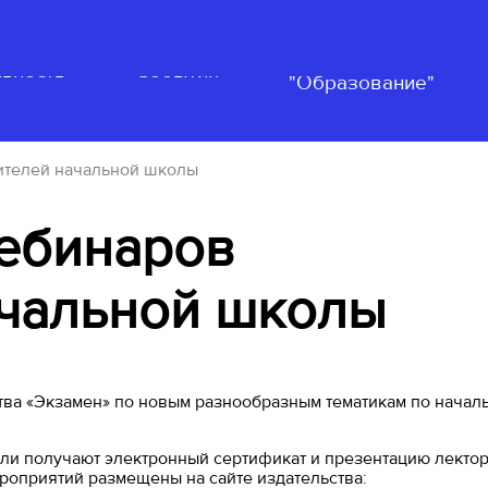
Нацпроект
ьность
События
"Образование"
ителей начальной школы
ебинаров
ачальной школы
тва «Экзамен» по новым разнообразным тематикам по начал
ли получают электронный сертификат и презентацию лектор
роприятий размещены на сайте издательства: