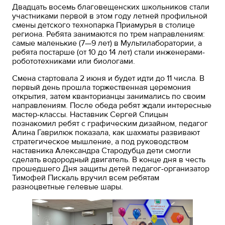
Двадцать восемь благовещенских школьников стали
участниками первой в этом году летней профильной
смены детского технопарка Приамурья в столице
региона. Ребята занимаются по трем направлениям:
самые маленькие (7—9 лет) в Мультилаборатории, а
ребята постарше (от 10 до 14 лет) стали инженерами-
робототехниками или биологами.
Смена стартовала 2 июня и будет идти до 11 числа. В
первый день прошла торжественная церемония
открытия, затем кванторианцы занимались по своим
направлениям. После обеда ребят ждали интересные
мастер-классы. Наставник Сергей Спицын
познакомил ребят с графическим дизайном, педагог
Алина Гаврилюк показала, как шахматы развивают
стратегическое мышление, а под руководством
наставника Александра Стародубца дети смогли
сделать водородный двигатель. В конце дня в честь
прошедшего Дня защиты детей педагог-организатор
Тимофей Пискаль вручил всем ребятам
разноцветные гелевые шары.