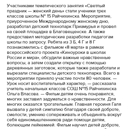
Участниками тематического занятия «Светлый
праздник — женский день» стали ученики трех
классов школы № 15 Райчихинска. Мероприятие,
приуроченное Международному женскому дню,
разработал детский технопарк Приамурья и провел
на своей площадке в Благовещенске. А также
предоставил методические разработки педагогам
школы по запросу. Ребята из 3 Б, 4 Г и 8 Г
познакомились с фильмом «8 марта» в рамках
всероссийского проекта «Киноуроки в школах
России и мира», обсудили важные нравственные
вопросы, а затем создали открытку с помощью
деревянных заготовок, которые также разработали и
вырезали специалисты детского технопарка. Всего в
мероприятии приняло участие почти 80 человек. —
Урок носит воспитательный характер, — рассказала
учитель начальных классов СОШ №15 Райчихинска
Ольга Власова. — Фильм детям очень понравился,
многих заставил задуматься о нравственности. Для
многих оказался трогательным. Главная героиня Галя
вызвала у детей симпатию благодаря своей доброте,
смелости, умению сопереживать и объединять вокруг
себя единомышленников ради помощи детям,
болеющим лейкемией. Фильм научил детей доброте,