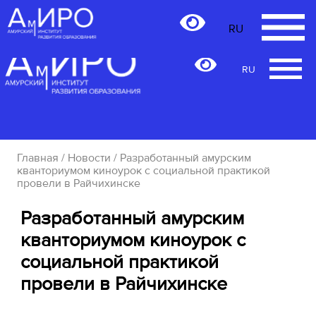
RU
RU
Главная
/
Новости
/ Разработанный амурским
кванториумом киноурок с социальной практикой
провели в Райчихинске
Разработанный амурским
кванториумом киноурок с
социальной практикой
провели в Райчихинске